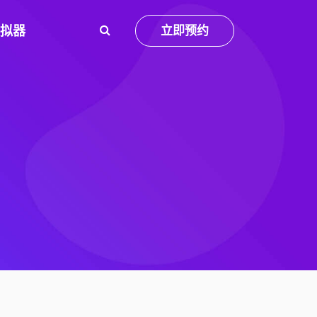
模拟器
立即预约