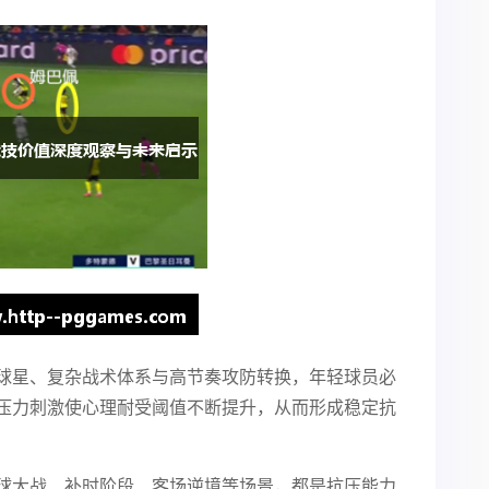
球星、复杂战术体系与高节奏攻防转换，年轻球员必
压力刺激使心理耐受阈值不断提升，从而形成稳定抗
球大战、补时阶段、客场逆境等场景，都是抗压能力