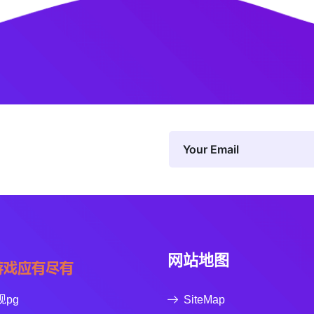
网站地图
现pg
SiteMap